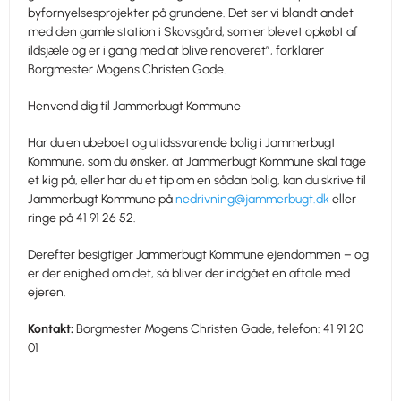
byfornyelsesprojekter på grundene. Det ser vi blandt andet
med den gamle station i Skovsgård, som er blevet opkøbt af
ildsjæle og er i gang med at blive renoveret”, forklarer
Borgmester Mogens Christen Gade.
Henvend dig til Jammerbugt Kommune
Har du en ubeboet og utidssvarende bolig i Jammerbugt
Kommune, som du ønsker, at Jammerbugt Kommune skal tage
et kig på, eller har du et tip om en sådan bolig, kan du skrive til
Jammerbugt Kommune på
nedrivning@jammerbugt.dk
eller
ringe på 41 91 26 52.
Derefter besigtiger Jammerbugt Kommune ejendommen – og
er der enighed om det, så bliver der indgået en aftale med
ejeren.
Kontakt:
Borgmester Mogens Christen Gade, telefon: 41 91 20
01