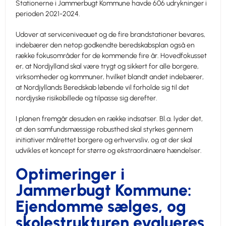
Stationerne i Jammerbugt Kommune havde 606 udrykninger i
perioden 2021-2024.
Udover at serviceniveauet og de fire brandstationer bevares,
indebærer den netop godkendte beredskabsplan også en
række fokusområder for de kommende fire år. Hovedfokusset
er, at Nordjylland skal være trygt og sikkert for alle borgere,
virksomheder og kommuner, hvilket blandt andet indebærer,
at Nordjyllands Beredskab løbende vil forholde sig til det
nordjyske risikobillede og tilpasse sig derefter.
I planen fremgår desuden en række indsatser. Bl.a. lyder det,
at den samfundsmæssige robusthed skal styrkes gennem
initiativer målrettet borgere og erhvervsliv, og at der skal
udvikles et koncept for større og ekstraordinære hændelser.
Optimeringer i
Jammerbugt Kommune:
Ejendomme sælges, og
skolestrukturen evalueres