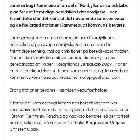
Jammerbugt Kommune er en del af Nordjyllands Beredskabs
plan for det fremtidige beredskab i det nordjyske. I den
forbindelse står det klart, at det nuværende serviceniveau
og de fire brandstationer i Jammerbugt Kommune bevares.
Jammerbugt Kommune samarbejder med Nordjyllands
Beredskab og de øvrige nordjyske kommuner om den
fremtidige retning, mål og ambitioner på beredskabsområdet.
Der er i den forbindelse blevet udarbejdet en ny, fælles
beredskabsplan kaldet ”Nordjyllands Beredskab 2029”. Planen
er nu til godkendelse rundt om i kommunerne, og Jammerbugt
Kommunes kommunalbestyrelse har netop godkendt den.
Brandstationer bevares – serviceniveau fastholdes
”I forhold til Jammerbugt Kommunes beredskab forbliver
serviceniveauet, som det er nu, ligesom de fire brandstationer
i Brovst, Fjerritslev, Pandrup og Aabybro bevares, så der fortsat
er beredskab tæt på borgerne”, udtaler Borgmester Mogens
Christen Gade.