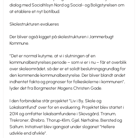
dialog med Socialtilsyn Nord og Social- og Boligstyrelsen om
at etablere et nyt botilbud.
Skolestrukturen evalueres
Der bliver også kigget på skolestrukturen i Jammerbugt
Kommune.
”Det er normal kutyme, at vi i slutningen af en
kommunalbestyrelses periode – som vi er i nu – får et overblik
over skoleområdet, så der er et solidt beslutningsgrundlag for
den kommende kommunalbestyrelse. Der bliver blandt andet
indhentet fakta og prognoser for folkeskolerne i kommunen”,
lyder det fra Borgmester Mogens Christen Gade.
I den forbindelse står projektet ”Liv i By, Skole og
Lokalsamfund” over for en evaluering. Projektet blev startet i
2014 og omfatter lokalsamfundene i Skovsgård, Tranum,
Trekroner, Ørebro, Thorup-Klim, Gjøl, Nørhalne, Biersted og
Saltum. Initiativet blev igangsat under sloganet ”Hellere
udvikle end afvikle”.