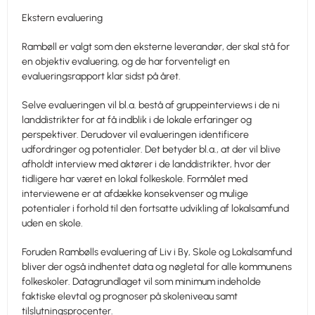
Ekstern evaluering
Rambøll er valgt som den eksterne leverandør, der skal stå for
en objektiv evaluering, og de har forventeligt en
evalueringsrapport klar sidst på året.
Selve evalueringen vil bl.a. bestå af gruppeinterviews i de ni
landdistrikter for at få indblik i de lokale erfaringer og
perspektiver. Derudover vil evalueringen identificere
udfordringer og potentialer. Det betyder bl.a., at der vil blive
afholdt interview med aktører i de landdistrikter, hvor der
tidligere har været en lokal folkeskole. Formålet med
interviewene er at afdække konsekvenser og mulige
potentialer i forhold til den fortsatte udvikling af lokalsamfund
uden en skole.
Foruden Rambølls evaluering af Liv i By, Skole og Lokalsamfund
bliver der også indhentet data og nøgletal for alle kommunens
folkeskoler. Datagrundlaget vil som minimum indeholde
faktiske elevtal og prognoser på skoleniveau samt
tilslutningsprocenter.