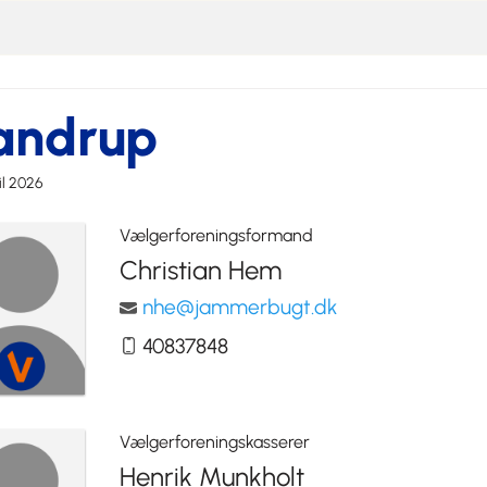
andrup
il 2026
Vælgerforeningsformand
Christian Hem
nhe@jammerbugt.dk
40837848
Vælgerforeningskasserer
Henrik Munkholt