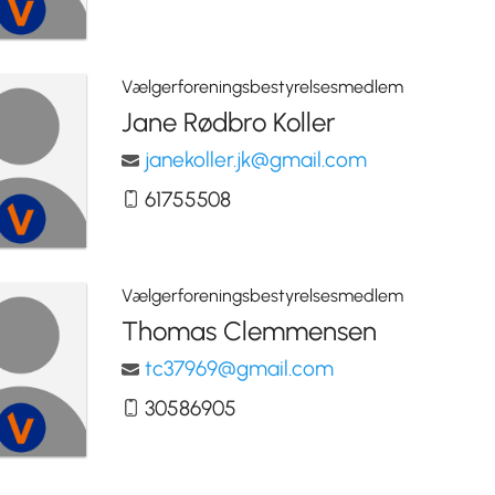
Vælgerforeningsbestyrelsesmedlem
Jane Rødbro Koller
janekoller.jk@gmail.com
61755508
Vælgerforeningsbestyrelsesmedlem
Thomas Clemmensen
tc37969@gmail.com
30586905