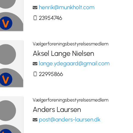
henrik@munkholt.com
23954746
Vælgerforeningsbestyrelsesmedlem
Aksel Lange Nielsen
lange.ydegaard@gmail.com
22995866
Vælgerforeningsbestyrelsesmedlem
Anders Laursen
post@anders-laursen.dk